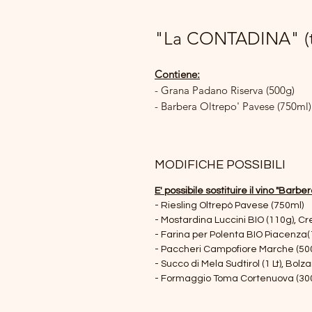
"La CONTADINA" (t
Contiene:
- Grana Padano Riserva (500g)
- Barbera Oltrepo' Pavese (750ml)
MODIFICHE POSSIBILI
E' possibile sostituire il vino "Barb
- Riesling Oltrepò Pavese (750ml)
- Mostardina Luccini BIO (110g), 
- Farina per Polenta BIO Piacenza(
- Paccheri Campofiore Marche (50
- Succo di Mela Sudtirol (1 Lt), Bolz
- Formaggio Toma Cortenuova (30