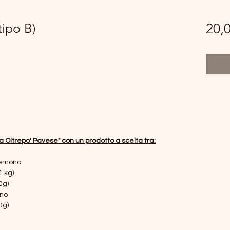
ipo B)
20,
era Oltrepo' Pavese" con un prodotto a scelta tra:
Cremona
1 kg)
0g)
ano
0g)