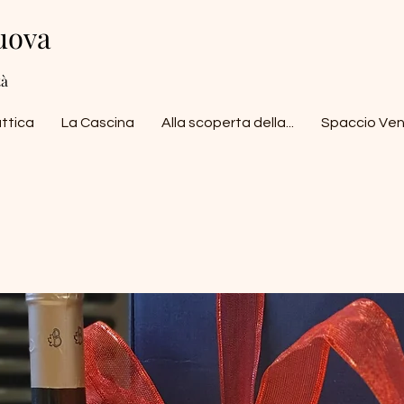
uova
tà
attica
La Cascina
Alla scoperta della...
Spaccio Ven